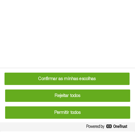
Sustentabilidade
Como líder na proteção de culturas, a BASF está
comprometida com a agricultura sustentável através de
investigação e tecnologia inovadoras.
Somos apaixonados por comida, agricultura, meio
ambiente e sociedade. Lidamos com os nossos produtos
de forma responsável, desde o trabalho inicial de I&D,
Confirmar as minhas escolhas
passando pelo seu uso até à sua disposição final.
Os desafios da agricultura moderna afetam muitas
Rejeitar todos
pessoas, dos agricultores aos consumidores, sem
esquecer o meio ambiente.
Permitir todos
Nas páginas seguintes, resumimos o nosso
posicionamento numa ampla gama de questões atuais.