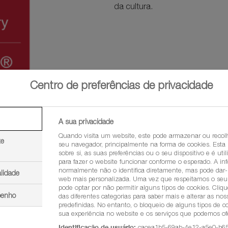
da cultura.
Centro de preferências de privacidade
A sua privacidade
Quando visita um website, este pode armazenar ou recol
te
seu navegador, principalmente na forma de cookies. Esta
sobre si, as suas preferências ou o seu dispositivo e é uti
para fazer o website funcionar conforme o esperado. A i
Agrigenius® Tomato GO
normalmente não o identifica diretamente, mas pode dar
alidade
web mais personalizada. Uma vez que respeitamos o seu d
Versão APP para smartphones e 
pode optar por não permitir alguns tipos de cookies. Cli
meteorológicas e fornece inform
penho
das diferentes categorias para saber mais e alterar as no
predefinidas. No entanto, o bloqueio de alguns tipos de c
sua experiência no website e os serviços que podemos ofe
Identificação de usuário:
cacea1b5-69ab-4e12-a5e0-b6