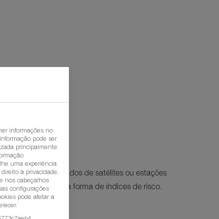
her informações no
 informação pode ser
lizada principalmente
nformação
-lhe uma experiência
ireito à privacidade,
tablets. Recolhe dados de satélites ou estações
que nos cabeçalhos
ação sintética sob a forma de índices de risco.
ssas configurações
ookies pode afetar a
recer.
5773c7aeb4