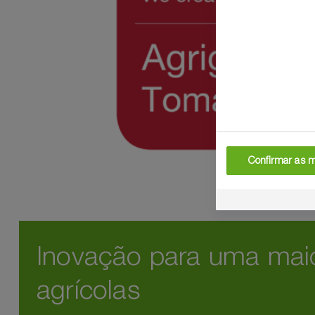
Confirmar as 
Inovação para uma maio
agrícolas