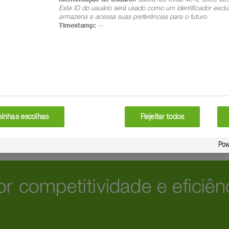
Este ID do usuário será usado como um identificador exclu
armazena e acessa suas preferências para o futuro.
Timestamp:
--
minhas escolhas
Rejeitar todos
r competitividade e eficiê