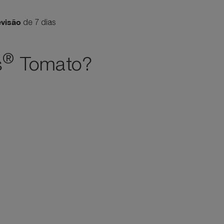
evisão
de 7 dias
®
s
Tomato?