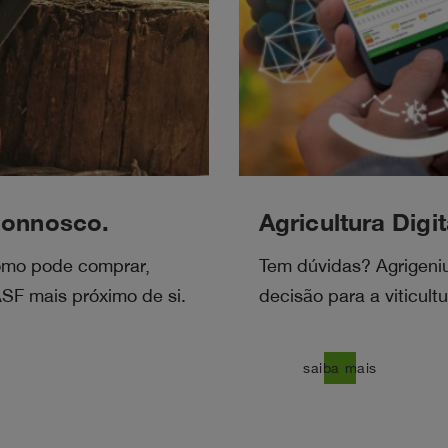
connosco.
Agricultura Digit
como pode comprar,
Tem dúvidas? Agrigeniu
SF mais próximo de si.
decisão para a viticultu
east
saiba mais