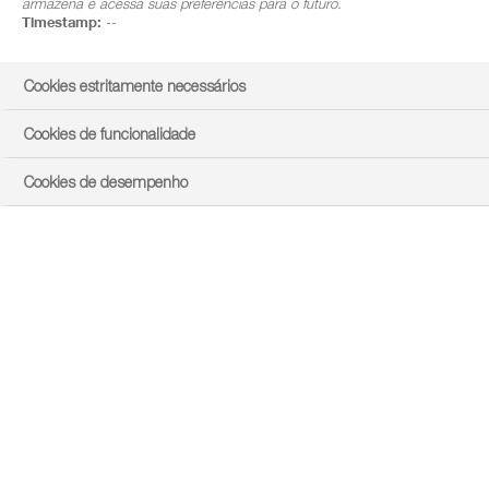
armazena e acessa suas preferências para o futuro.
endívia, rúcula, framboesa, pimenteiro,
Timestamp:
--
morangueiro, cogumelos, amora, beringela,
alface-cordeiro, escarola, quiabo.
Cookies estritamente necessários
Cookies de funcionalidade
Cookies de desempenho