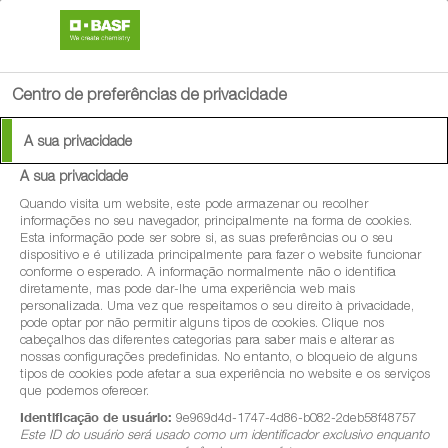
search
menu
Centro de preferências de privacidade
A sua privacidade
A sua privacidade
®
Serifel
Quando visita um website, este pode armazenar ou recolher
informações no seu navegador, principalmente na forma de cookies.
Esta informação pode ser sobre si, as suas preferências ou o seu
®
Serifel
é um fungicida biológico com base
dispositivo e é utilizada principalmente para fazer o website funcionar
conforme o esperado. A informação normalmente não o identifica
na estirpe exclusiva MBI600 de Bacillus
diretamente, mas pode dar-lhe uma experiência web mais
personalizada. Uma vez que respeitamos o seu direito à privacidade,
amyloliquefaciens (110 g/kg equivalente a
pode optar por não permitir alguns tipos de cookies. Clique nos
10
5,5 x 10
cfu/g).
cabeçalhos das diferentes categorias para saber mais e alterar as
nossas configurações predefinidas. No entanto, o bloqueio de alguns
tipos de cookies pode afetar a sua experiência no website e os serviços
®
Serifel
pode ser usado numa grande
que podemos oferecer.
variedade de culturas como videira (uva de
Identificação de usuário:
9e969d4d-1747-4d86-b082-2deb58f48757
Este ID do usuário será usado como um identificador exclusivo enquanto
mesa e de vinificação), tomateiro, alface,