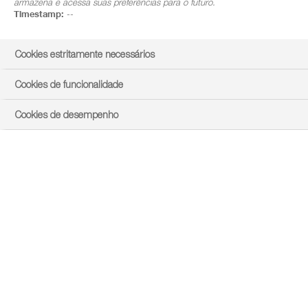
armazena e acessa suas preferências para o futuro.
Timestamp:
--
Cookies estritamente necessários
Cookies de funcionalidade
Cookies de desempenho
location_on
ENCONTRE OS NOSSOS DISTRIBUIDORES