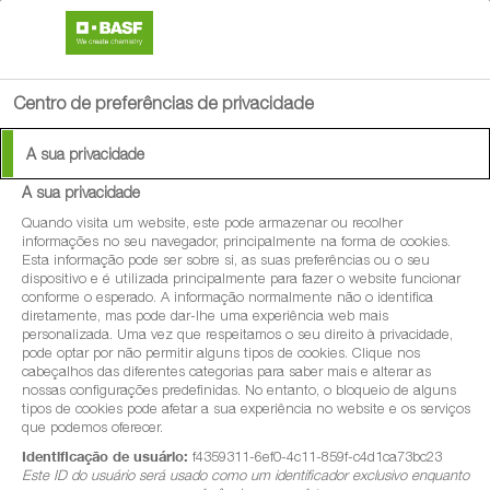
search
menu
Centro de preferências de privacidade
A sua privacidade
A sua privacidade
®
Enervin
Pro
Quando visita um website, este pode armazenar ou recolher
informações no seu navegador, principalmente na forma de cookies.
Esta informação pode ser sobre si, as suas preferências ou o seu
Enervin® Pro é um fungicida para o
dispositivo e é utilizada principalmente para fazer o website funcionar
conforme o esperado. A informação normalmente não o identifica
tratamento do míldio em diversas culturas.
diretamente, mas pode dar-lhe uma experiência web mais
personalizada. Uma vez que respeitamos o seu direito à privacidade,
pode optar por não permitir alguns tipos de cookies. Clique nos
cabeçalhos das diferentes categorias para saber mais e alterar as
nossas configurações predefinidas. No entanto, o bloqueio de alguns
tipos de cookies pode afetar a sua experiência no website e os serviços
que podemos oferecer.
Identificação de usuário:
f4359311-6ef0-4c11-859f-c4d1ca73bc23
Este ID do usuário será usado como um identificador exclusivo enquanto