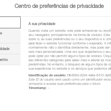
Centro de preferências de privacidade
A sua privacidade
Quando visita um website, este pode armazenar ou recol
te
seu navegador, principalmente na forma de cookies. Esta
sobre si, as suas preferências ou o seu dispositivo e é uti
para fazer o website funcionar conforme o esperado. A i
normalmente não o identifica diretamente, mas pode dar
alidade
web mais personalizada. Uma vez que respeitamos o seu d
®
a Provisia
pode optar por não permitir alguns tipos de cookies. Cli
penho
das diferentes categorias para saber mais e alterar as no
predefinidas. No entanto, o bloqueio de alguns tipos de c
sua experiência no website e os serviços que podemos ofe
®
, e consulte as suas características técnicas, desenvolvidas
Identificação de usuário:
f364f26d-9294-4a6e-8310-3a5
Este ID do usuário será usado como um identificador exclu
armazena e acessa suas preferências para o futuro.
Timestamp:
--