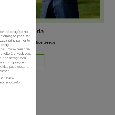
João Alegria
her informações no
 informação pode ser
lizada principalmente
Crop Manager Rice Seeds
nformação
-lhe uma experiência
ireito à privacidade,
que nos cabeçalhos
CONTACTO
ssas configurações
ookies pode afetar a
recer.
f3c706454
sivo enquanto