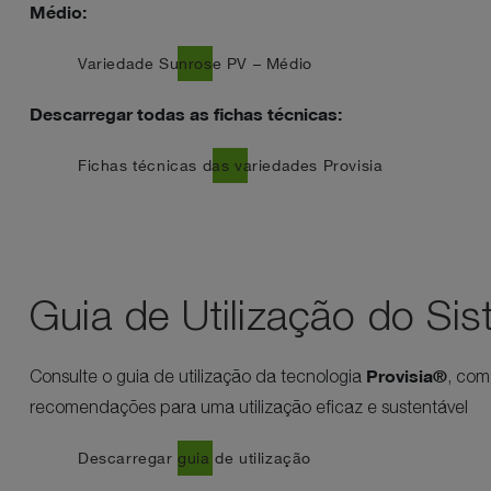
Médio:
download
Variedade Sunrose PV – Médio
Descarregar todas as fichas técnicas:
download
Fichas técnicas das variedades Provisia
Guia de Utilização do Sis
Provisia®
Consulte o guia de utilização da tecnologia
, com
recomendações para uma utilização eficaz e sustentável
download
Descarregar guia de utilização